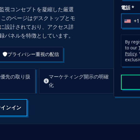
電話 *
監視コンセプトを凝縮した厳選
ます。このページはデスクトップとモ
+1
U
に設計されており、アクセス詳
n
録パネルを特徴としています。
i
By regi
to our
t
Policy
.
プライバシー重視の配信
e
exclusi
d
S
ィ優先の取り扱
マーケティング開示の明確
t
化
a
t
サインイン
e
s
+
1