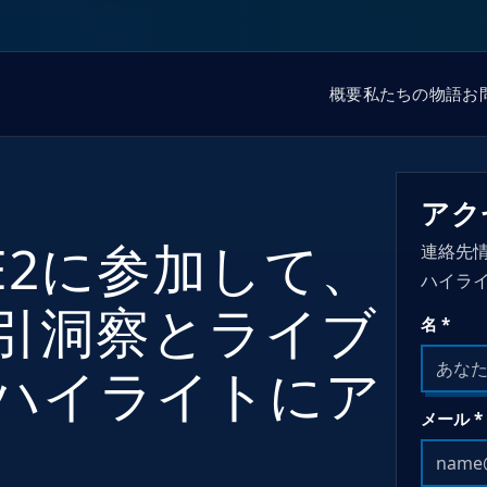
概要
私たちの物語
お
アク
IME2に参加して、
連絡先情
ハイラ
取引洞察とライブ
名 *
ハイライトにア
メール *