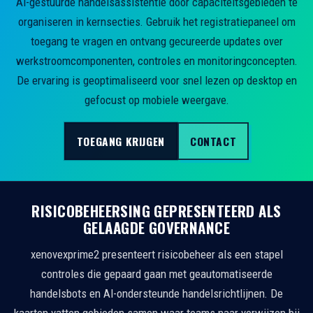
AI-gestuurde handelsassistentie door capaciteitsgebieden te
organiseren in kernsecties. Gebruik het registratiepaneel om
toegang te vragen en ontvang gecureerde updates over
werkstroomcomponenten, controles en monitoringconcepten.
De ervaring is geoptimaliseerd voor snel lezen op desktop en
gefocust op mobiele weergave.
TOEGANG KRIJGEN
CONTACT
RISICOBEHEERSING GEPRESENTEERD ALS
GELAAGDE GOVERNANCE
xenovexprime2 presenteert risicobeheer als een stapel
controles die gepaard gaan met geautomatiseerde
handelsbots en AI-ondersteunde handelsrichtlijnen. De
kaarten vatten gebieden samen waar teams naar verwijzen bij