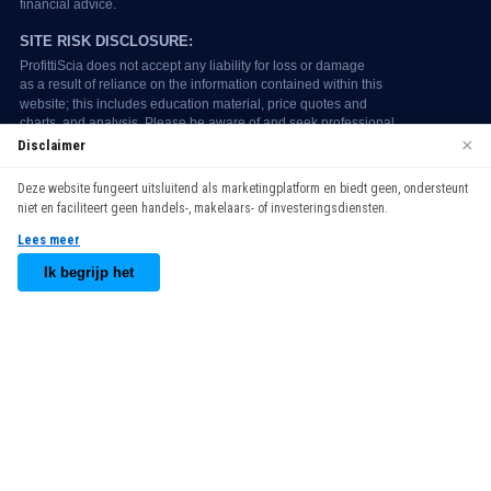
×
Disclaimer
We use cookies to enhance your browsing experience. By
Deze website fungeert uitsluitend als marketingplatform en biedt geen, ondersteunt
continuing to use our website, you agree to our use of cookies.
niet en faciliteert geen handels-, makelaars- of investeringsdiensten.
See our
Cookie Policy
for more information.
Lees meer
Accept
Ik begrijp het