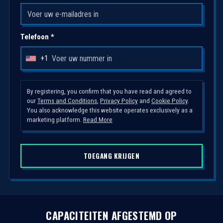
Telefoon *
+1
U
n
i
By registering, you confirm that you have read and agreed to
t
our
Terms and Conditions
,
Privacy Policy
and
Cookie Policy
.
You also acknowledge this website operates exclusively as a
e
marketing platform.
Read More
d
S
t
TOEGANG KRIJGEN
a
t
e
s
CAPACITEITEN AFGESTEMD OP
+