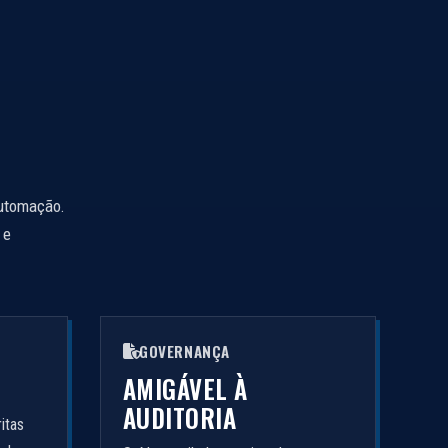
automação.
 e
GOVERNANÇA
AMIGÁVEL À
AUDITORIA
itas