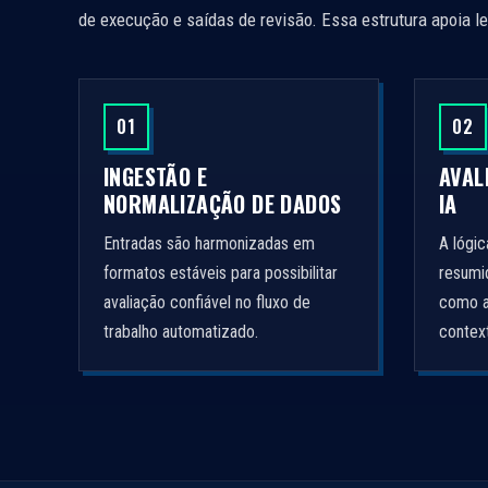
de execução e saídas de revisão. Essa estrutura apoia le
01
02
INGESTÃO E
AVAL
NORMALIZAÇÃO DE DADOS
IA
Entradas são harmonizadas em
A lógi
formatos estáveis para possibilitar
resumid
avaliação confiável no fluxo de
como a
trabalho automatizado.
contex