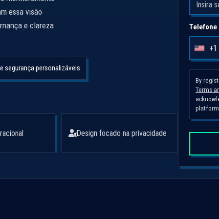
am essa visão
rnança e clareza
Telefone
+1
U
n
e segurança personalizáveis
i
By regis
Terms an
t
acknowle
e
platform
d
S
racional
Design focado na privacidade
t
a
t
e
s
+