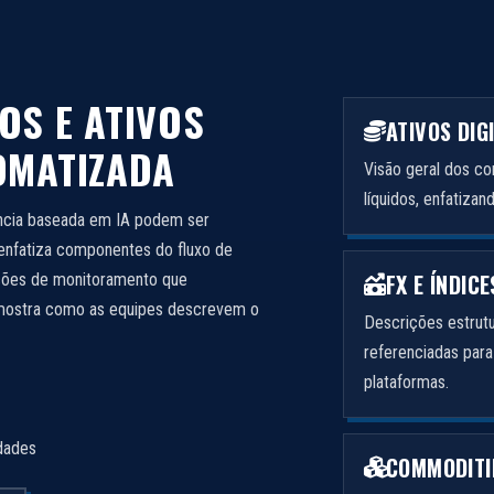
S E ATIVOS
ATIVOS DIG
OMATIZADA
Visão geral dos 
líquidos, enfatiza
ncia baseada em IA podem ser
enfatiza componentes do fluxo de
FX E ÍNDICE
ações de monitoramento que
 mostra como as equipes descrevem o
Descrições estrut
referenciadas par
plataformas.
idades
COMMODITI