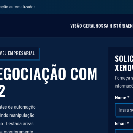
iação automatizados
VISÃO GERAL
NOSSA HISTÓRIA
EN
ÍVEL EMPRESARIAL
SOLI
XENO
EGOCIAÇÃO COM
Forneça s
2
informaçõ
Nome *
ntes de automação
uindo manipulação
ão. Destaca áreas
Email *
 de monitoramento