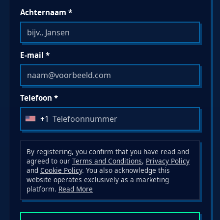
Achternaam *
E-mail *
Telefoon *
+1
U
n
i
By registering, you confirm that you have read and
t
agreed to our
Terms and Conditions
,
Privacy Policy
and
Cookie Policy
. You also acknowledge this
e
website operates exclusively as a marketing
d
platform.
Read More
S
t