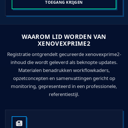
a
TOEGANG KRIJGEN
t
e
s
+
WAAROM LID WORDEN VAN
1
XENOVEXPRIME2
Registratie ontgrendelt gecureerde xenovexprime2-
inhoud die wordt geleverd als beknopte updates.
Materialen benadrukken workflowkaders,
opzetconcepten en samenvattingen gericht op
monitoring, gepresenteerd in een professionele,
referentiestijl.