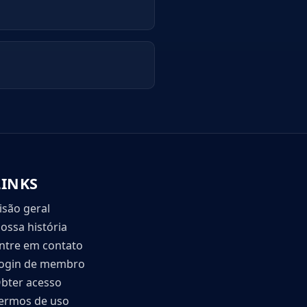
LINKS
isão geral
ossa história
ntre em contato
ogin de membro
bter acesso
ermos de uso