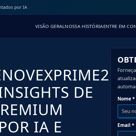
ntados por IA
VISÃO GERAL
NOSSA HISTÓRIA
ENTRE EM CO
OBT
XENOVEXPRIME2
Forneça
atualiz
INSIGHTS DE
automa
Nome *
PREMIUM
POR IA E
Email *