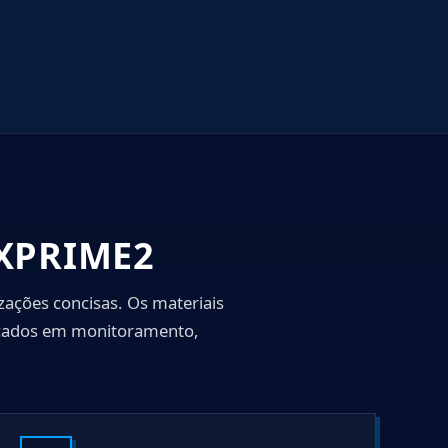
XPRIME2
ações concisas. Os materiais
focados em monitoramento,