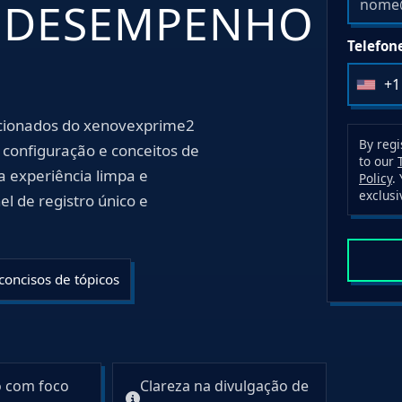
E DESEMPENHO
Telefon
+1
U
n
ecionados do xenovexprime2
i
By regi
 configuração e conceitos de
to our
t
a experiência limpa e
Policy
.
e
exclusi
l de registro único e
d
S
t
oncisos de tópicos
a
t
e
s
+
 com foco
Clareza na divulgação de