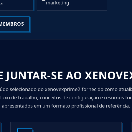
1
ça
marketing
 MEMBROS
E JUNTAR-SE AO XENOVE
eúdo selecionado do xenovexprime2 fornecido como atualiz
 fluxo de trabalho, conceitos de configuração e resumos 
apresentados em um formato profissional de referência.