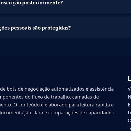
inscrição posteriormente?
ões pessoais são protegidas?
de bots de negociação automatizados e assistência
V
omponentes do fluxo de trabalho, camadas de
N
nto. O conteúdo é elaborado para leitura rápida e
E
 documentação clara e comparações de capacidades.
L
O
T