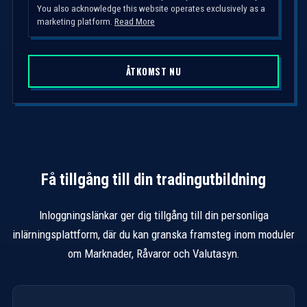
You also acknowledge this website operates exclusively as a
e
marketing platform.
Read More
d
S
t
ÅTKOMST NU
a
t
e
s
+
1
Få tillgång till din tradingutbildning
Inloggningslänkar ger dig tillgång till din personliga
inlärningsplattform, där du kan granska framsteg inom moduler
om Marknader, Råvaror och Valutasyn.