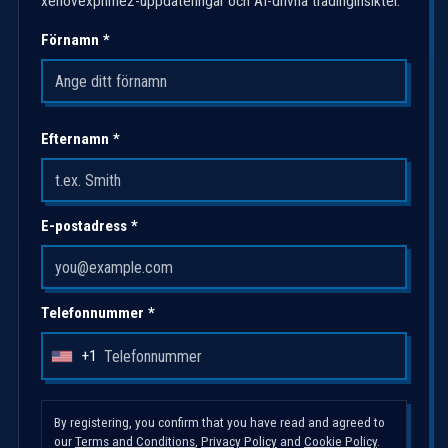
xenovexprime2-uppdateringar och AI-drivna tradinginsikter.
Förnamn *
Efternamn *
E-postadress *
Telefonnummer *
+1
U
n
i
By registering, you confirm that you have read and agreed to
t
our
Terms and Conditions
,
Privacy Policy
and
Cookie Policy
.