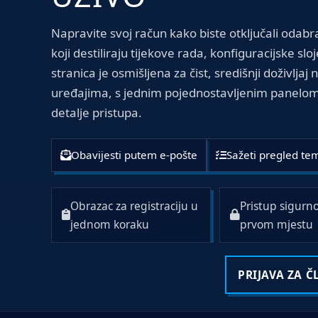
Napravite svoj račun kako biste otključali oda
koji destiliraju tijekove rada, konfiguracijske sl
stranica je osmišljena za čist, središnji doživlja
uređajima, s jednim pojednostavljenim panelom z
detalje pristupa.
Obavijesti putem e-pošte
Sažeti pregled te
Obrazac za registraciju u
Pristup sigurno
jednom koraku
prvom mjestu
PRIJAVA ZA 