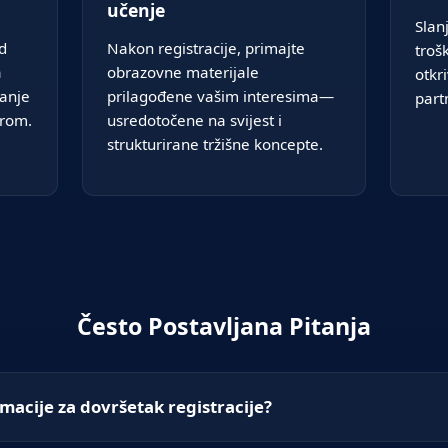
učenje
Slan
d
Nakon registracije, primajte
troš
a
obrazovne materijale
otkr
anje
prilagođene vašim interesima—
part
erom.
usredotočene na svijest i
strukturirane tržišne koncepte.
Često Postavljana Pitanja
macije za dovršetak registracije?