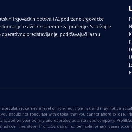
skih trgovačkih botova i AI podržane trgovačke
P
nfiguracije i sažetke spremne za praćenje. Sadržaj je
N
o operativno predstavljanje, podržavajući jasnu
K
P
D
U
I
P