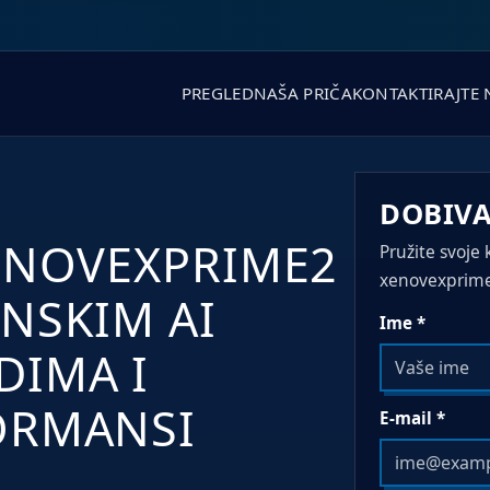
PREGLED
NAŠA PRIČA
KONTAKTIRAJTE 
DOBIVA
XENOVEXPRIME2
Pružite svoje
xenovexprime2
NSKIM AI
Ime *
DIMA I
ORMANSI
E-mail *