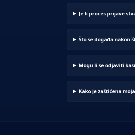
Je li proces prijave st
Što se događa nakon š
Mogu li se odjaviti kas
Kako je zaštićena moj