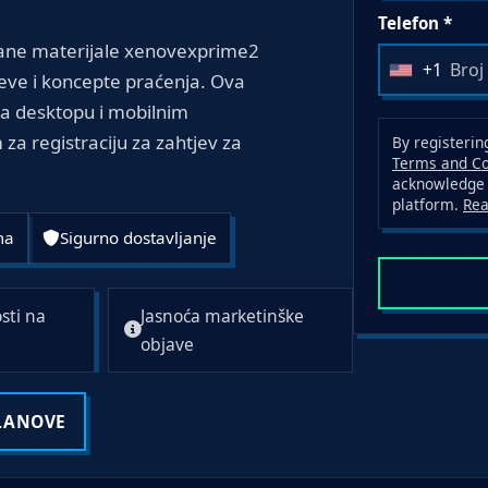
Telefon *
brane materijale xenovexprime2
+1
U
ojeve i koncepte praćenja. Ova
n
j na desktopu i mobilnim
i
a registraciju za zahtjev za
By registerin
t
Terms and Co
acknowledge 
e
platform.
Re
d
ma
Sigurno dostavljanje
S
t
a
sti na
Jasnoća marketinške
t
objave
e
s
+
ČLANOVE
1