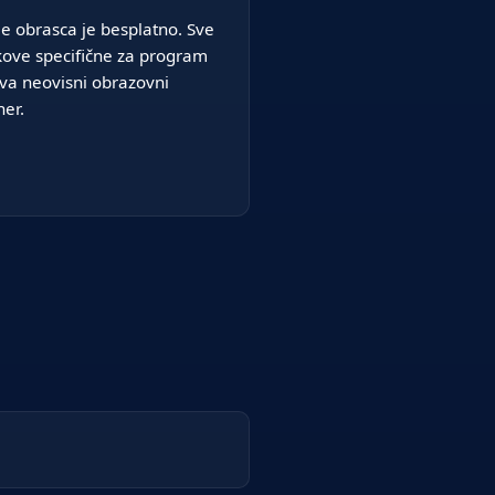
je obrasca je besplatno. Sve
kove specifične za program
iva neovisni obrazovni
ner.