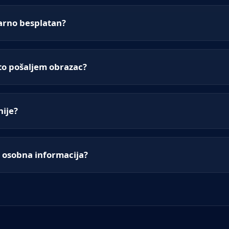
varno besplatan?
to pošaljem obrazac?
nije?
a osobna informacija?